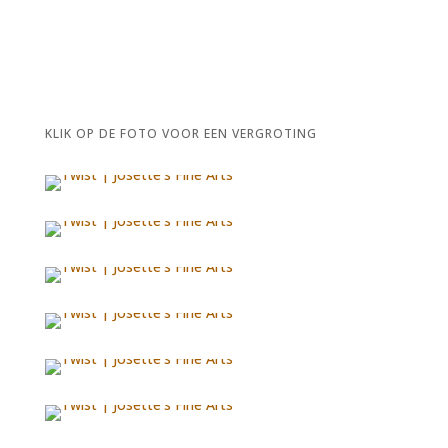
KLIK OP DE FOTO VOOR EEN VERGROTING
S
S
S
S
S
S